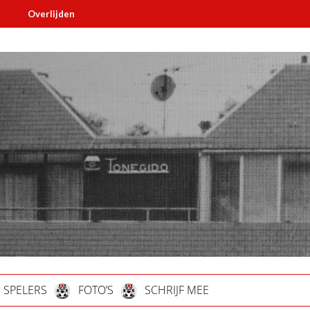
verlijden
Must read
SPELERS
FOTO’S
SCHRIJF MEE