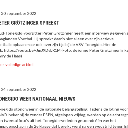
30 september 2022
ETER GRÖTZINGER SPREEKT
d-Tonegido-voorzitter Peter Grötzinger heeft een interview gegeven 
aglanden Voetbal. Hij spreekt daarin niet alleen over zijn actieve
etballoopbaan maar ook over zijn tijd bij de VSV Tonegido. Hier de
nk: https://youtu.be/-JmJXDvLR1M (Foto: de jonge Peter Grötzinger link
rry de Haas)
es volledige artikel
24 september 2022
ONEGIDO WEER NATIONAAL NIEUWS
negido stond weer in de nationale belangstelling. Tijdens de loting voo
VB-beker bij de zender ESPN, afgelopen vrijdag, werden op de achterg
n tweetal foto’s uit het Tonegido-verleden getoond: één van het
mpioenschap in de 2e klasse dat bereikt werd na een wedstrijd tegen B