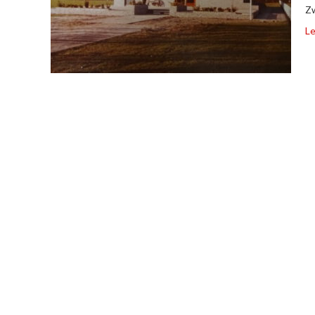
Zw
Le