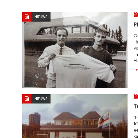
NIEUWS
P
Ou
Ha
vo
li
Ha
Le
NIEUWS
T
To
KN
ee
ka