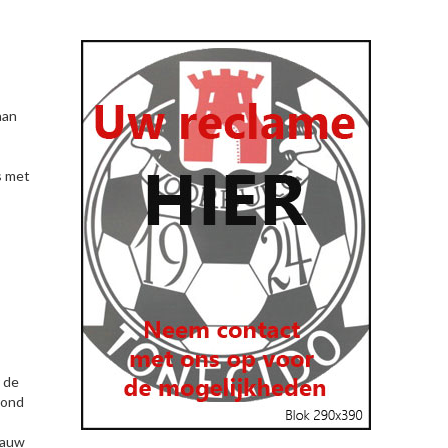
aan
s met
r de
rond
lauw