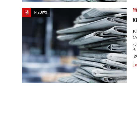
NIEUWS
K
Kr
19
zi
Ba
‘g
Le