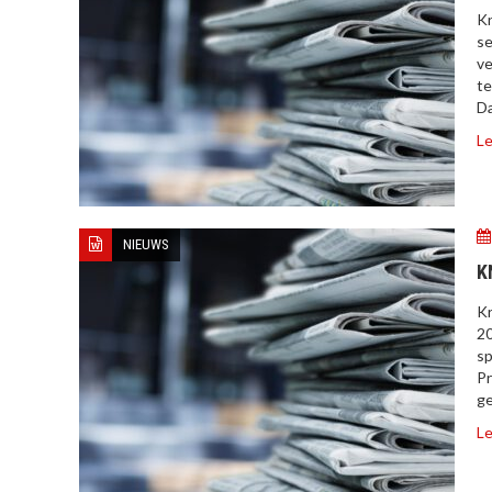
Kn
se
ve
te
Da
Le
NIEUWS
K
Kr
20
sp
Pr
ge
Le