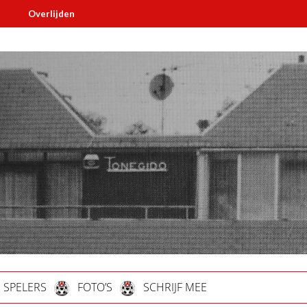
erlijden
Must read
SPELERS
FOTO’S
SCHRIJF MEE