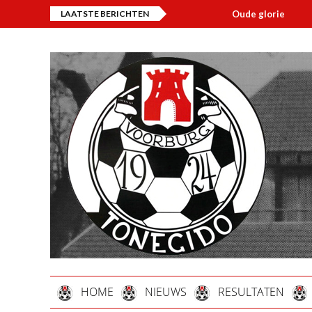
LAATSTE BERICHTEN
Oude glorie
Ov
HOME
NIEUWS
RESULTATEN