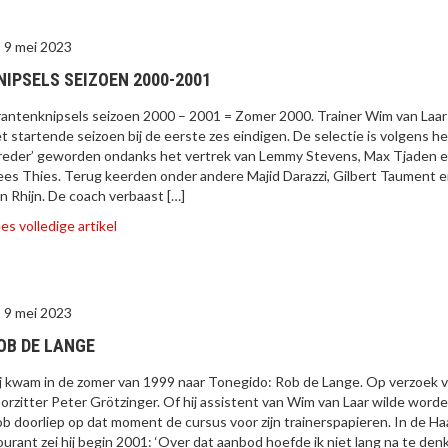
9 mei 2023
NIPSELS SEIZOEN 2000-2001
antenknipsels seizoen 2000 – 2001 = Zomer 2000. Trainer Wim van Laar 
t startende seizoen bij de eerste zes eindigen. De selectie is volgens h
reder’ geworden ondanks het vertrek van Lemmy Stevens, Max Tjaden 
es Thies. Terug keerden onder andere Majid Darazzi, Gilbert Taument e
n Rhijn. De coach verbaast […]
es volledige artikel
9 mei 2023
OB DE LANGE
j kwam in de zomer van 1999 naar Tonegido: Rob de Lange. Op verzoek 
orzitter Peter Grötzinger. Of hij assistent van Wim van Laar wilde worde
b doorliep op dat moment de cursus voor zijn trainerspapieren. In de H
urant zei hij begin 2001: ‘Over dat aanbod hoefde ik niet lang na te den