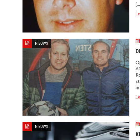
[…
Le
NIEUWS
D
Op
AD
Ro
st
be
Le
NIEUWS
K