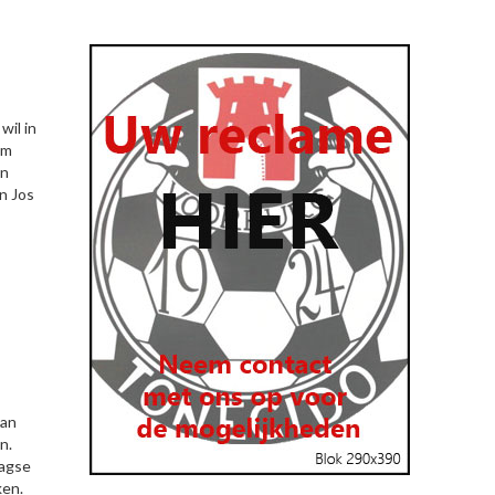
wil in
em
en
n Jos
van
n.
aagse
ken.