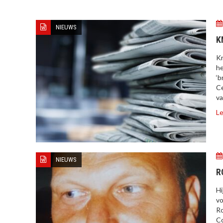
NIEUWS
K
Kr
he
‘b
Ce
va
Le
NIEUWS
R
Hi
vo
Ro
Co