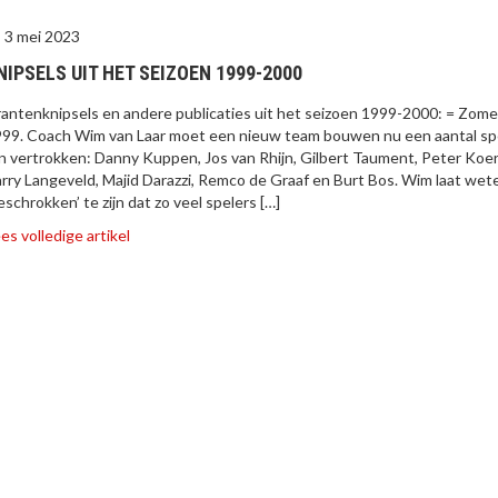
3 mei 2023
NIPSELS UIT HET SEIZOEN 1999-2000
antenknipsels en andere publicaties uit het seizoen 1999-2000: = Zome
99. Coach Wim van Laar moet een nieuw team bouwen nu een aantal sp
jn vertrokken: Danny Kuppen, Jos van Rhijn, Gilbert Taument, Peter Koe
rry Langeveld, Majid Darazzi, Remco de Graaf en Burt Bos. Wim laat wet
eschrokken’ te zijn dat zo veel spelers […]
es volledige artikel