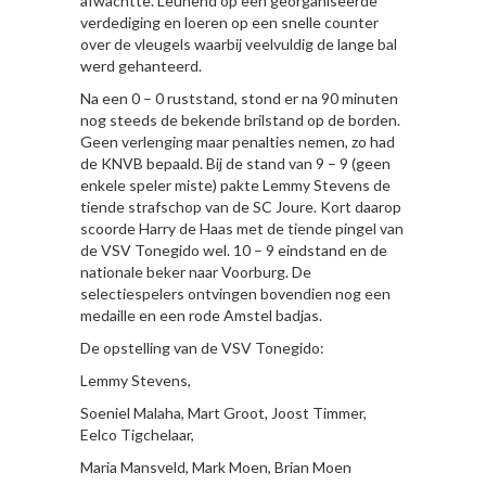
afwachtte. Leunend op een georganiseerde
verdediging en loeren op een snelle counter
over de vleugels waarbij veelvuldig de lange bal
werd gehanteerd.
Na een 0 – 0 ruststand, stond er na 90 minuten
nog steeds de bekende brilstand op de borden.
Geen verlenging maar penalties nemen, zo had
de KNVB bepaald. Bij de stand van 9 – 9 (geen
enkele speler miste) pakte Lemmy Stevens de
tiende strafschop van de SC Joure. Kort daarop
scoorde Harry de Haas met de tiende pingel van
de VSV Tonegido wel. 10 – 9 eindstand en de
nationale beker naar Voorburg. De
selectiespelers ontvingen bovendien nog een
medaille en een rode Amstel badjas.
De opstelling van de VSV Tonegido:
Lemmy Stevens,
Soeniel Malaha, Mart Groot, Joost Timmer,
Eelco Tigchelaar,
Maria Mansveld, Mark Moen, Brian Moen