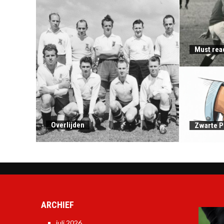
Must rea
Overlijden
Zwarte P
ARCHIEF
juli 2026