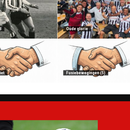
d
Oude glorie
iet
Fusiebewegingen (5)