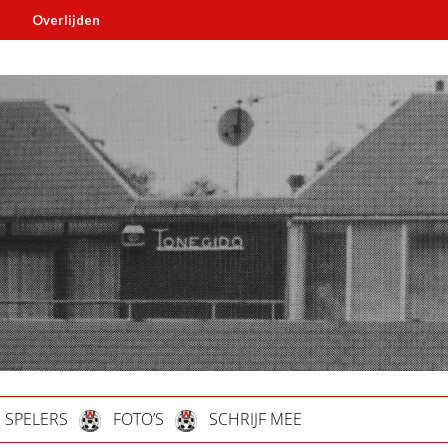
jden
Must read
SPELERS
FOTO’S
SCHRIJF MEE