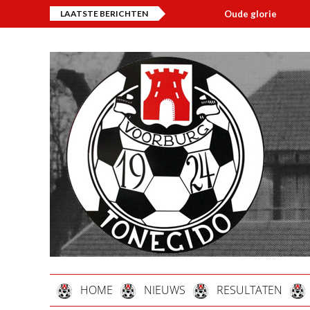
LAATSTE BERICHTEN
Oude glorie
Overli
HOME
NIEUWS
RESULTATEN