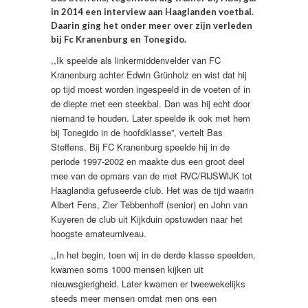
in 2014 een interview aan Haaglanden voetbal.
Daarin ging het onder meer over zijn verleden
bij Fc Kranenburg en Tonegido.
,,Ik speelde als linkermiddenvelder van FC
Kranenburg achter Edwin Grünholz en wist dat hij
op tijd moest worden ingespeeld in de voeten of in
de diepte met een steekbal. Dan was hij echt door
niemand te houden. Later speelde ik ook met hem
bij Tonegido in de hoofdklasse”, vertelt Bas
Steffens. Bij FC Kranenburg speelde hij in de
periode 1997-2002 en maakte dus een groot deel
mee van de opmars van de met RVC/RIJSWIJK tot
Haaglandia gefuseerde club. Het was de tijd waarin
Albert Fens, Zier Tebbenhoff (senior) en John van
Kuyeren de club uit Kijkduin opstuwden naar het
hoogste amateurniveau.
,,In het begin, toen wij in de derde klasse speelden,
kwamen soms 1000 mensen kijken uit
nieuwsgierigheid. Later kwamen er tweewekelijks
steeds meer mensen omdat men ons een