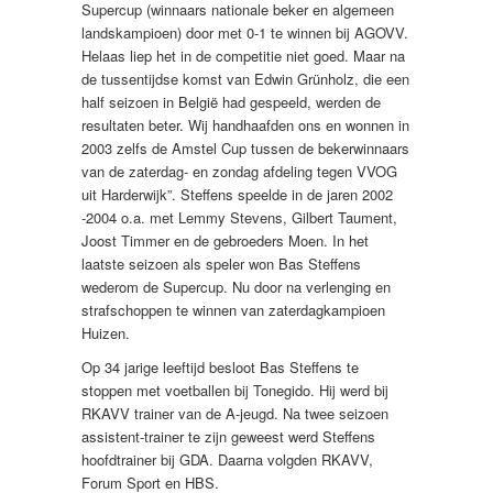
Supercup (winnaars nationale beker en algemeen
landskampioen) door met 0-1 te winnen bij AGOVV.
Helaas liep het in de competitie niet goed. Maar na
de tussentijdse komst van Edwin Grünholz, die een
half seizoen in België had gespeeld, werden de
resultaten beter. Wij handhaafden ons en wonnen in
2003 zelfs de Amstel Cup tussen de bekerwinnaars
van de zaterdag- en zondag afdeling tegen VVOG
uit Harderwijk”. Steffens speelde in de jaren 2002
-2004 o.a. met Lemmy Stevens, Gilbert Taument,
Joost Timmer en de gebroeders Moen. In het
laatste seizoen als speler won Bas Steffens
wederom de Supercup. Nu door na verlenging en
strafschoppen te winnen van zaterdagkampioen
Huizen.
Op 34 jarige leeftijd besloot Bas Steffens te
stoppen met voetballen bij Tonegido.
Hij werd bij
RKAVV trainer van de A-jeugd. Na twee seizoen
assistent-trainer te zijn geweest werd Steffens
hoofdtrainer bij GDA. Daarna volgden RKAVV,
Forum Sport en HBS.