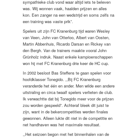
sympathieke club vond waar altijd iets te beleven
was. Wij wonnen vaak, haalden prijzen en alles
kon. Een zanger na een wedstrijd en soms zelfs na
een training was vaste prik”.
Spelers uit zijn FC Kranenburg tijd waren Wesley
van Veen, John van Otterloo, Albert van Oosten,
Martin Abbenhuis, Ricardo Darsan en Rickey van
den Bergh. Van de trainers maakte vooral John
Grünholz indruk. Naast enkele kampioenschappen
won hij met FC Kranenburg drie keer de HC cup.
In 2002 besloot Bas Steffens te gaan spelen voor
hoofdklasser Tonegido. ,,Bij FC Kranenburg
veranderde het één en ander. Men wilde een andere
uitstraling en circa twaalf spelers verlieten de club.
Ik verwachtte dat bij Tonegido meer voor de prijzen
zou worden gespeeld”. Achteraf bleek dit juist te
zijn, want in de bekercompetities werden finales
gewonnen. Alleen lukte dit niet in de competitie en
net handhaven was het maximale resultaat.
,,Het seizoen begon met het binnenhalen van de