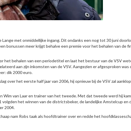
 Lange met onmiddellijke ingang. Dit ondanks een nog tot 30 juni doorl
en bonussen meer krijgt behalve een premie voor het behalen van de fi
 voor het behalen van een periodetitel en laat het bestuur van de VSV we
elateerd aan zijn inkomsten van de VSV. Aangezien er afgesproken was d
er: dik 2000 euro.
lag over het eerste half jaar van 2006, hij opnieuw bij de VSV zal aanklo
an Wim van Laar en trainer van het tweede. Met dat tweede werd hij ka
 volgden het winnen van de districtsbeker, de landelijke Amstelcup en 
er 2004.
chaap nam Robs taak als hoofdtrainer over en redde het hoofdklassesch