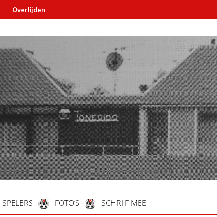
rlijden
Must read
SPELERS
FOTO’S
SCHRIJF MEE