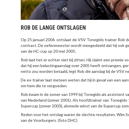
ROB DE LANGE ONTSLAGEN
Op 25 januari 2006 ontslaat de VSV Tonegido trainer Rob de
contract. De oefenmeester wordt meegedeeld dat hij ook ge
van de HC-cup op 20 mei 2005.
Rob laat het er echter niet bij zitten. Hij claimt een premie
dat hij een belastingaanslag over 2005 heeft ontvangen, ger
netto zou worden betaald, legt Rob die aanslag bij de VSV ne
De ex-trainer laat meteen weten dat hij in geval van een aans
om hem die te vergoeden.
Rob kwam in de zomer van 1999 bij Tonegido als assistent v
van Nederland (zomer 2001). Als hoofdtrainer van Tonegido 1
Supercup (zomer 2003), alsmede winst van de Supercup zom
Reden voor het ontslag waren de slechte resultaten. Wim S
van de Voorburgers. (foto DHC)