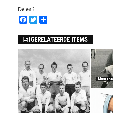
Delen ?
Facebook
Twitter
Delen
GERELATEERDE ITEMS
Must rea