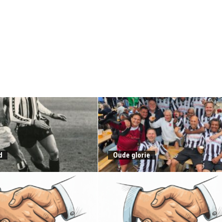
d
Oude glorie