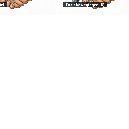
iet
Fusiebewegingen (5)