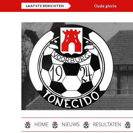
LAATSTE BERICHTEN
Oude glorie
Ove
HOME
NIEUWS
RESULTATEN