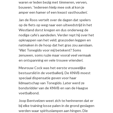
waren er leden bezig met timmeren, verven,
bouwen. ‘Iedereen hielp mee ook al kon je
amper een hamer of een kwast vasthouden’.
Jan de Roos vertelt over de dagen dat spelers
op de fiets op weg naar een uitwedstrijd in het
Westland dorst kregen en dus onderweg de
nodige cafe’s aandeden. Verder rept hij over het
opknappen van het veld; graszoden leggen en
natmaken in de hoop dat het gras zou aanslaan.
‘Wat Tonegido voor mij betekent? Soms
zenuwen, soms ruzie maar vooral veel vermaak
en ontspanning en vele trouwe vrienden’.
Mevrouw Cock was het eerste vrouwelijke
bestuurslid in de voetballerij. De KNVB moest
speciaal dispensatie geven voor haar
lidmaatschap van Tonegido. Later werd ze
bondsridder van de KNVB en van de Haagse
voetbalbond.
Joop Bentvelzen weet zich te herinneren dat er
bij elke training losse palen in de grond geslagen
werden waar spirituslampen aan hingen. Die