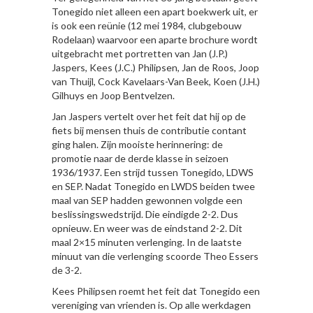
Tonegido niet alleen een apart boekwerk uit, er
is ook een reünie (12 mei 1984, clubgebouw
Rodelaan) waarvoor een aparte brochure wordt
uitgebracht met portretten van Jan (J.P.)
Jaspers, Kees (J.C.) Philipsen, Jan de Roos, Joop
van Thuijl, Cock Kavelaars-Van Beek, Koen (J.H.)
Gilhuys en Joop Bentvelzen.
Jan Jaspers vertelt over het feit dat hij op de
fiets bij mensen thuis de contributie contant
ging halen. Zijn mooiste herinnering: de
promotie naar de derde klasse in seizoen
1936/1937. Een strijd tussen Tonegido, LDWS
en SEP. Nadat Tonegido en LWDS beiden twee
maal van SEP hadden gewonnen volgde een
beslissingswedstrijd. Die eindigde 2-2. Dus
opnieuw. En weer was de eindstand 2-2. Dit
maal 2×15 minuten verlenging. In de laatste
minuut van die verlenging scoorde Theo Essers
de 3-2.
Kees Philipsen roemt het feit dat Tonegido een
vereniging van vrienden is. Op alle werkdagen