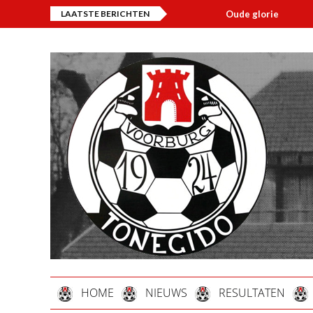
LAATSTE BERICHTEN
Oude glorie
Over
HOME
NIEUWS
RESULTATEN