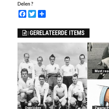
Delen ?
Facebook
Twitter
Delen
GERELATEERDE ITEMS
Must rea
Overlijden
Zwarte P