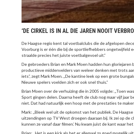
‘DE CIRKEL IS IN AL DIE JAREN NOOIT VERBR
De Haagse regio kent tal voetbalclubs die de afgelopen d
Voorburg is er één die bij de sportliefhebbers ongetwijfeld e
straalde precies het juiste voetbalgevoel uit.”
De gebroeders Brian en Mark Moen hadden hun gloriejaren 
productieve middenvelders van weleer denken met trots aan
iets”, zegt Mark Moen. ,,De kantine leek op een grote bungal
Nieuwe spelers voelden zich er ook snel thuis.”
Brian Moen over de verhuizing die in 2005 volgde: ,,Toen wa
Sport gingen delen. Daarna heeft de club nog maar vijf jaar
niet. Dat had natuurlijk een hoop met de prestaties te maken
Mark: ,,Bleek wel uit de opkomst van het publiek. De Haags
uitzendingen op TV West droegen daaraan bij. Ik zei op de cl
kunnen ze vanaf daar filmen.’ Nu kwam juist de kant waar het 
Brian: ,,Het is een kick als het er allemaal zo goed mogelijk 