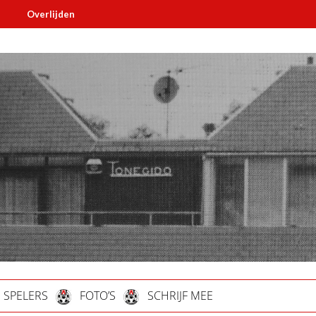
ijden
Must read
SPELERS
FOTO’S
SCHRIJF MEE