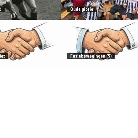
d
Oude glorie
iet
Fusiebewegingen (5)