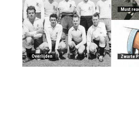
Must rea
Overlijden
Zwarte P