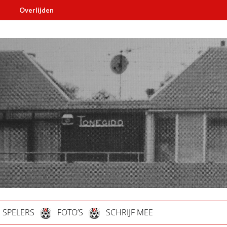
lijden
Must read
SPELERS
FOTO’S
SCHRIJF MEE