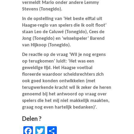
vermeldt Mario
onder andere
Lemmy
Stevens (Tonegido).
In
de opstelling van ‘Het b
este elftal uit
Haagse-regio
van
spelers die ik ooit floot’
staan
Leo de Caluwé (Tonegido), Cees de
Jong (Tonegido)
en ‘wisselspeler’
Barend
van Hijkoop (Tonegido).
De reactie op de vraag ‘
Wil je nog ergens
op terugkomen’
luidt: ‘
Het was een
geweldige tijd. Het Haagse voetbal
floreerde waardoor scheidsrechters zich
ook goed konden ontwikkelen (met
terugwerkende kracht wil ik zeker de heren
genoemd bij het antwoord op vraag
over
spelers die het mij niet makkelijk maakten,
graag nog even hartelijk bedanken)’.
Delen ?
Facebook
Twitter
Delen