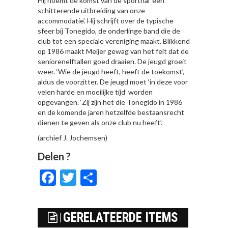
Hij noemt de komst van de sporthal ‘een
schitterende uitbreiding van onze
accommodatie’. Hij schrijft over de typische
sfeer bij Tonegido, de onderlinge band die de
club tot een speciale vereniging maakt. Blikkend
op 1986 maakt Meijer gewag van het feit dat de
seniorenelftallen goed draaien. De jeugd groeit
weer. ‘Wie de jeugd heeft, heeft de toekomst’,
aldus de voorzitter. De jeugd moet ‘in deze voor
velen harde en moeilijke tijd’ worden
opgevangen. ‘Zij zijn het die Tonegido in 1986
en de komende jaren hetzelfde bestaansrecht
dienen te geven als onze club nu heeft’.
(archief J. Jochemsen)
Delen ?
Facebook
Twitter
Delen
GERELATEERDE ITEMS