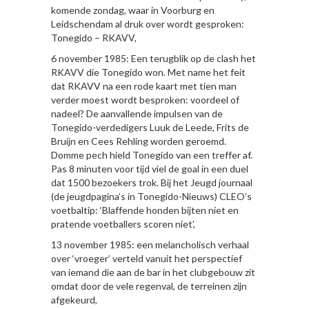
komende zondag, waar in Voorburg en
Leidschendam al druk over wordt gesproken:
Tonegido – RKAVV,
6 november 1985: Een terugblik op de clash het
RKAVV die Tonegido won. Met name het feit
dat RKAVV na een rode kaart met tien man
verder moest wordt besproken: voordeel of
nadeel? De aanvallende impulsen van de
Tonegido-verdedigers Luuk de Leede, Frits de
Bruijn en Cees Rehling worden geroemd.
Domme pech hield Tonegido van een treffer af.
Pas 8 minuten voor tijd viel de goal in een duel
dat 1500 bezoekers trok. Bij het Jeugd journaal
(de jeugdpagina’s in Tonegido-Nieuws) CLEO’s
voetbaltip: ‘Blaffende honden bijten niet en
pratende voetballers scoren niet’,
13 november 1985: een melancholisch verhaal
over ‘vroeger’ verteld vanuit het perspectief
van iemand die aan de bar in het clubgebouw zit
omdat door de vele regenval, de terreinen zijn
afgekeurd,