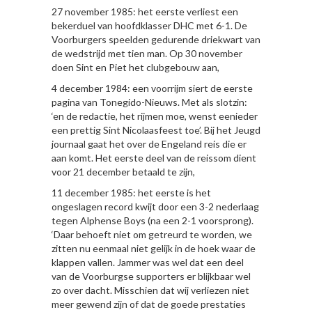
27 november 1985: het eerste verliest een
bekerduel van hoofdklasser DHC met 6-1. De
Voorburgers speelden gedurende driekwart van
de wedstrijd met tien man. Op 30 november
doen Sint en Piet het clubgebouw aan,
4 december 1984: een voorrijm siert de eerste
pagina van Tonegido-Nieuws. Met als slotzin:
‘en de redactie, het rijmen moe, wenst eenieder
een prettig Sint Nicolaasfeest toe’. Bij het Jeugd
journaal gaat het over de Engeland reis die er
aan komt. Het eerste deel van de reissom dient
voor 21 december betaald te zijn,
11 december 1985: het eerste is het
ongeslagen record kwijt door een 3-2 nederlaag
tegen Alphense Boys (na een 2-1 voorsprong).
‘Daar behoeft niet om getreurd te worden, we
zitten nu eenmaal niet gelijk in de hoek waar de
klappen vallen. Jammer was wel dat een deel
van de Voorburgse supporters er blijkbaar wel
zo over dacht. Misschien dat wij verliezen niet
meer gewend zijn of dat de goede prestaties