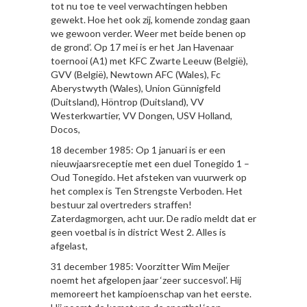
tot nu toe te veel verwachtingen hebben
gewekt. Hoe het ook zij, komende zondag gaan
we gewoon verder. Weer met beide benen op
de grond’. Op 17 mei is er het Jan Havenaar
toernooi (A1) met KFC Zwarte Leeuw (België),
GVV (België), Newtown AFC (Wales), Fc
Aberystwyth (Wales), Union Günnigfeld
(Duitsland), Höntrop (Duitsland), VV
Westerkwartier, VV Dongen, USV Holland,
Docos,
18 december 1985: Op 1 januari is er een
nieuwjaarsreceptie met een duel Tonegido 1 –
Oud Tonegido. Het afsteken van vuurwerk op
het complex is Ten Strengste Verboden. Het
bestuur zal overtreders straffen!
Zaterdagmorgen, acht uur. De radio meldt dat er
geen voetbal is in district West 2. Alles is
afgelast,
31 december 1985: Voorzitter Wim Meijer
noemt het afgelopen jaar ‘zeer succesvol’. Hij
memoreert het kampioenschap van het eerste.