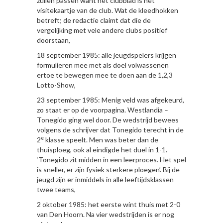
zullen passen want het clubblad is het
visitekaartje van de club. Wat de kleedhokken
betreft; de redactie claimt dat die de
vergelijking met vele andere clubs positief
doorstaan,
18 september 1985: alle jeugdspelers krijgen
formulieren mee met als doel volwassenen
ertoe te bewegen mee te doen aan de 1,2,3
Lotto-Show,
23 september 1985: Menig veld was afgekeurd,
zo staat er op de voorpagina. Westlandia –
Tonegido ging wel door. De wedstrijd bewees
volgens de schrijver dat Tonegido terecht in de
e
2
klasse speelt. Men was beter dan de
thuisploeg, ook al eindigde het duel in 1-1.
‘Tonegido zit midden in een leerproces. Het spel
is sneller, er zijn fysiek sterkere ploegen’. Bij de
jeugd zijn er inmiddels in alle leeftijdsklassen
twee teams,
2 oktober 1985: het eerste wint thuis met 2-0
van Den Hoorn. Na vier wedstrijden is er nog