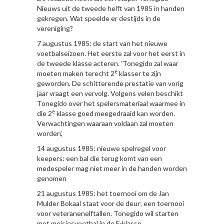
Nieuws uit de tweede helft van 1985 in handen
gekregen. Wat speelde er destijds in de
vereniging?
7 augustus 1985: de start van het nieuwe
voetbalseizoen. Het eerste zal voor het eerst in
de tweede klasse acteren. ‘Tonegido zal waar
e
moeten maken terecht 2
klasser te zijn
geworden. De schitterende prestatie van vorig
jaar vraagt een vervolg. Volgens velen beschikt
Tonegido over het spelersmateriaal waarmee in
e
die 2
klasse goed meegedraaid kan worden.
Verwachtingen waaraan voldaan zal moeten
worden’,
14 augustus 1985: nieuwe spelregel voor
keepers: een bal die terug komt van een
medespeler mag niet meer in de handen worden
genomen
21 augustus 1985: het toernooi om de Jan
Mulder Bokaal staat voor de deur; een toernooi
voor veteranenelftallen. Tonegido wil starten
met meisjesvoetbal in de F-klasse,