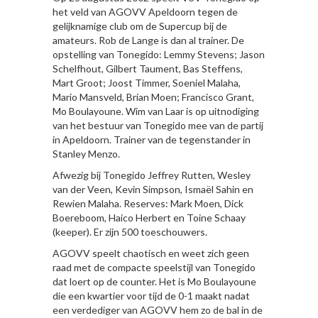
het veld van AGOVV Apeldoorn tegen de
gelijknamige club om de Supercup bij de
amateurs. Rob de Lange is dan al trainer. De
opstelling van Tonegido: Lemmy Stevens; Jason
Schelfhout, Gilbert Taument, Bas Steffens,
Mart Groot; Joost Timmer, Soeniel Malaha,
Mario Mansveld, Brian Moen; Francisco Grant,
Mo Boulayoune. Wim van Laar is op uitnodiging
van het bestuur van Tonegido mee van de partij
in Apeldoorn. Trainer van de tegenstander in
Stanley Menzo.
Afwezig bij Tonegido Jeffrey Rutten, Wesley
van der Veen, Kevin Simpson, Ismaël Sahin en
Rewien Malaha. Reserves: Mark Moen, Dick
Boereboom, Haico Herbert en Toine Schaay
(keeper). Er zijn 500 toeschouwers.
AGOVV speelt chaotisch en weet zich geen
raad met de compacte speelstijl van Tonegido
dat loert op de counter. Het is Mo Boulayoune
die een kwartier voor tijd de 0-1 maakt nadat
een verdediger van AGOVV hem zo de bal in de