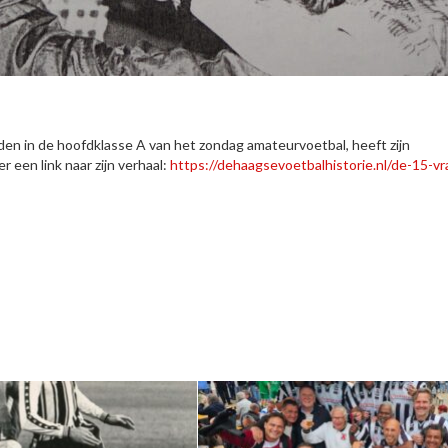
den in de hoofdklasse A van het zondag amateurvoetbal, heeft zijn
 een link naar zijn verhaal:
https://dehaagsevoetbalhistorie.nl/de-15-v