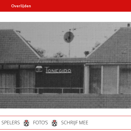
ijden
Must read
SPELERS
FOTO’S
SCHRIJF MEE