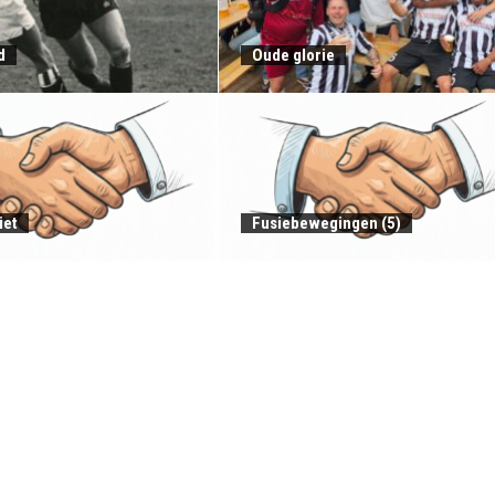
d
Oude glorie
iet
Fusiebewegingen (5)