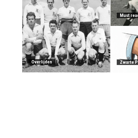
Must rea
Overlijden
Zwarte P