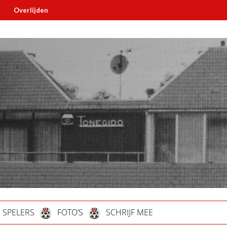
lijden
Must read
SPELERS
FOTO’S
SCHRIJF MEE