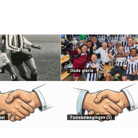
d
Oude glorie
iet
Fusiebewegingen (5)