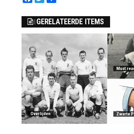
GERELATEERDE ITEMS
Must rea
Overlijden
Zwarte P