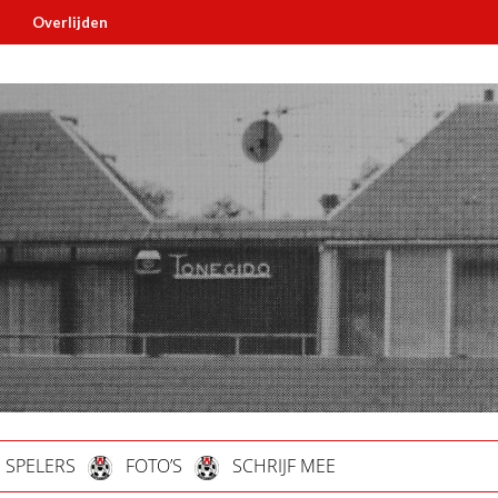
jden
Must read
SPELERS
FOTO’S
SCHRIJF MEE