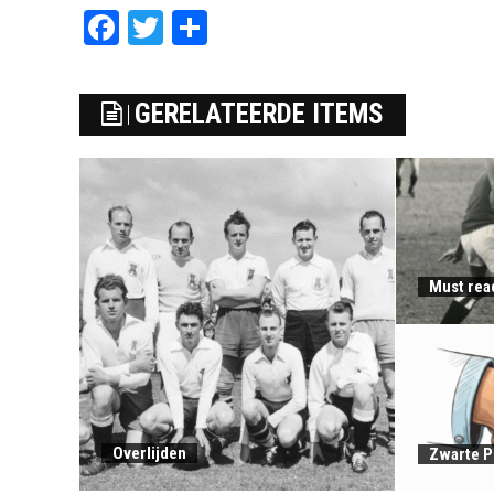
Facebook
Twitter
Delen
GERELATEERDE ITEMS
Must rea
Overlijden
Zwarte P