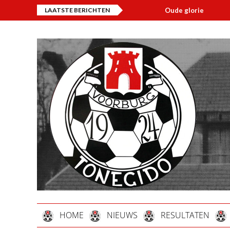
LAATSTE BERICHTEN
Oude glorie
Overli
HOME
NIEUWS
RESULTATEN