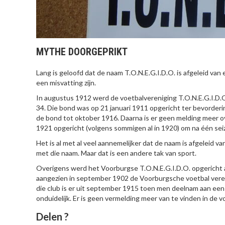
MYTHE DOORGEPRIKT
Lang is geloofd dat de naam T.O.N.E.G.I.D.O. is afgeleid va
een misvatting zijn.
In augustus 1912 werd de voetbalvereniging T.O.N.E.G.I.D.
34. Die bond was op 21 januari 1911 opgericht ter bevorderin
de bond tot oktober 1916. Daarna is er geen melding meer o
1921 opgericht (volgens sommigen al in 1920) om na één sei
Het is al met al veel aannemelijker dat de naam is afgeleid 
met die naam. Maar dat is een andere tak van sport.
Overigens werd het Voorburgse T.O.N.E.G.I.D.O. opgericht 
aangezien in september 1902 de Voorburgsche voetbal veree
die club is er uit september 1915 toen men deelnam aan een 
onduidelijk. Er is geen vermelding meer van te vinden in de v
Delen ?