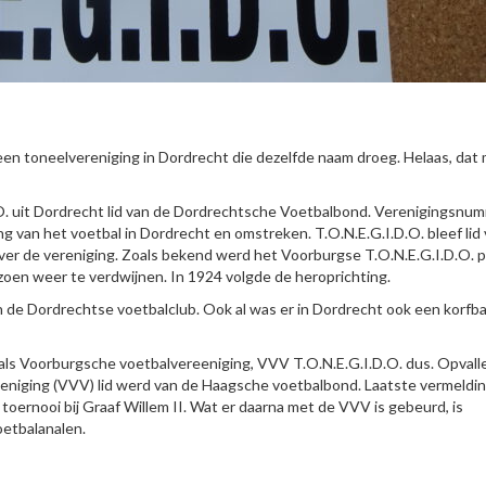
n een toneelvereniging in Dordrecht die dezelfde naam droeg. Helaas, dat
O. uit Dordrecht lid van de Dordrechtsche Voetbalbond. Verenigingsnu
g van het voetbal in Dordrecht en omstreken. T.O.N.E.G.I.D.O. bleef lid
ver de vereniging. Zoals bekend werd het Voorburgse T.O.N.E.G.I.D.O. p
zoen weer te verdwijnen. In 1924 volgde de heroprichting.
van de Dordrechtse voetbalclub. Ook al was er in Dordrecht ook een korfba
als Voorburgsche voetbalvereeniging, VVV T.O.N.E.G.I.D.O. dus. Opvall
niging (VVV) lid werd van de Haagsche voetbalbond. Laatste vermeldi
toernooi bij Graaf Willem II. Wat er daarna met de VVV is gebeurd, is
oetbalanalen.