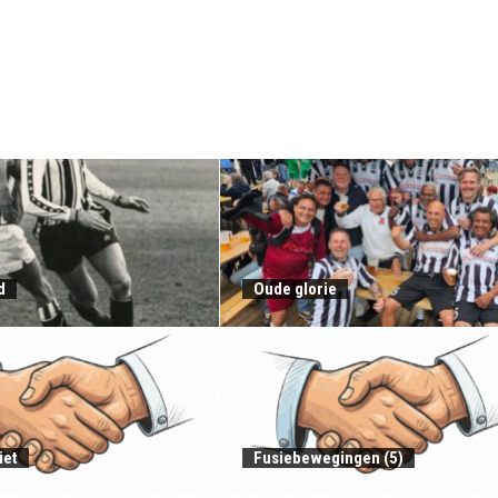
d
Oude glorie
iet
Fusiebewegingen (5)