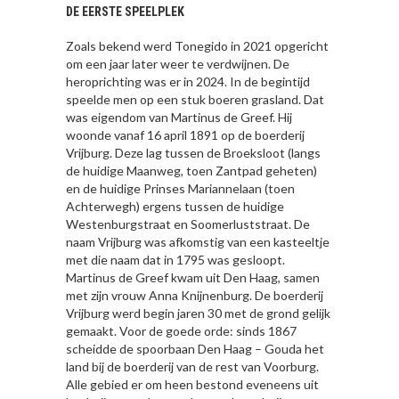
DE EERSTE SPEELPLEK
Zoals bekend werd Tonegido in 2021 opgericht
om een jaar later weer te verdwijnen. De
heroprichting was er in 2024. In de begintijd
speelde men op een stuk boeren grasland. Dat
was eigendom van Martinus de Greef. Hij
woonde vanaf 16 april 1891 op de boerderij
Vrijburg. Deze lag tussen de Broeksloot (langs
de huidige Maanweg, toen Zantpad geheten)
en de huidige Prinses Mariannelaan (toen
Achterwegh) ergens tussen de huidige
Westenburgstraat en Soomerluststraat. De
naam Vrijburg was afkomstig van een kasteeltje
met die naam dat in 1795 was gesloopt.
Martinus de Greef kwam uit Den Haag, samen
met zijn vrouw Anna Knijnenburg. De boerderij
Vrijburg werd begin jaren 30 met de grond gelijk
gemaakt. Voor de goede orde: sinds 1867
scheidde de spoorbaan Den Haag – Gouda het
land bij de boerderij van de rest van Voorburg.
Alle gebied er om heen bestond eveneens uit