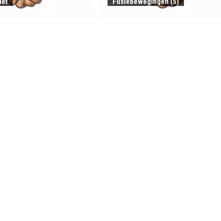
iet
Fusiebewegingen (5)