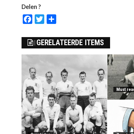
Delen ?
Facebook
Twitter
Delen
GERELATEERDE ITEMS
Must rea