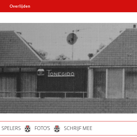
erlijden
Must read
SPELERS
FOTO’S
SCHRIJF MEE