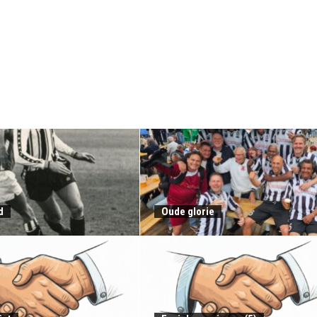
d
Oude glorie