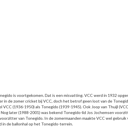
negido is voortgekomen. Dat is een misvatting. VCC werd in 1932 opger
r in de zomer cricket bij VCC, doch het betrof geen loot van de Tonegi
owel VCC (1936-1950) als Tonegido (1939-1945). Ook Joop van Thuijl (VC
Nog later (1988-2001) was bekend Tonegido-lid Jos Jochemsen voorzitt
 voorzitter van Tonegido. In de zomermaanden maakte VCC wel gebruik 
 in de ballonhal op het Tonegido-terrein.