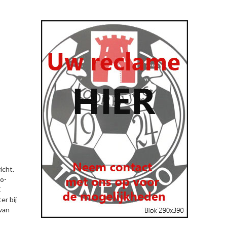
icht.
do-
C
er bij
van