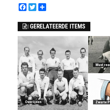
Facebook
Twitter
Delen
GERELATEERDE ITEMS
Must rea
Overlijden
Zwarte P