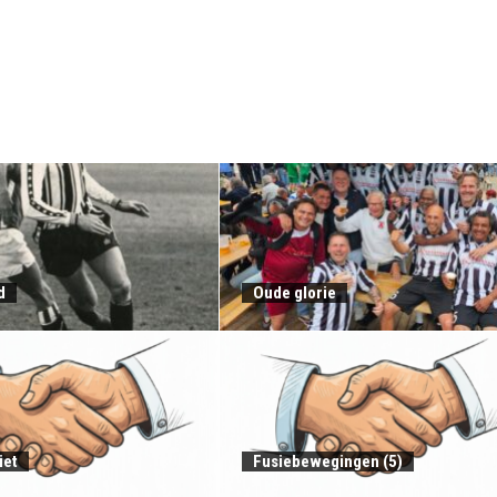
d
Oude glorie
iet
Fusiebewegingen (5)