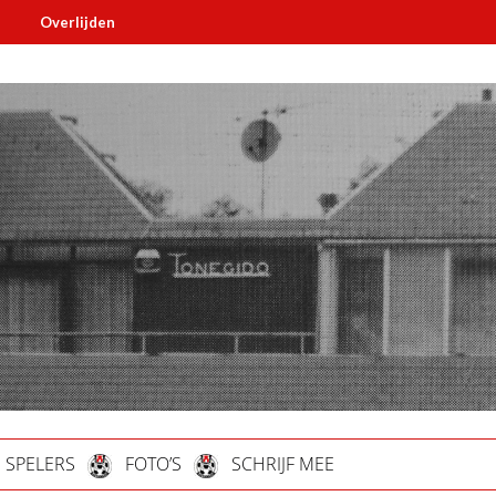
ijden
Must read
SPELERS
FOTO’S
SCHRIJF MEE