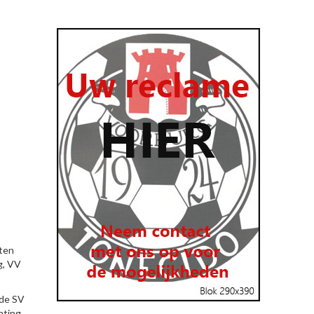
sten
g, VV
 de SV
hting