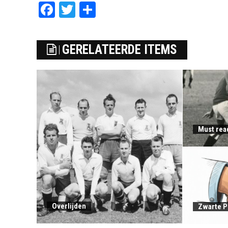
Facebook
Twitter
Delen
GERELATEERDE ITEMS
Must rea
Overlijden
Zwarte P