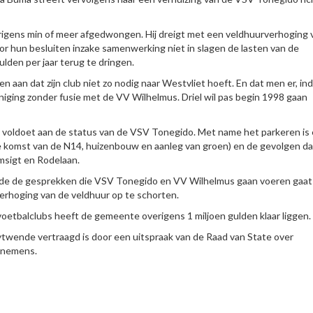
igens min of meer afgedwongen. Hij dreigt met een veldhuurverhoging 
door hun besluiten inzake samenwerking niet in slagen de lasten van de
den per jaar terug te dringen.
n aan dat zijn club niet zo nodig naar Westvliet hoeft. En dat men er, in
eniging zonder fusie met de VV Wilhelmus. Driel wil pas begin 1998 gaan
 voldoet aan de status van de VSV Tonegido. Met name het parkeren is
e komst van de N14, huizenbouw en aanleg van groen) en de gevolgen d
msigt en Rodelaan.
ede de gesprekken die VSV Tonegido en VV Wilhelmus gaan voeren gaat
rhoging van de veldhuur op te schorten.
etbalclubs heeft de gemeente overigens 1 miljoen gulden klaar liggen.
Sytwende vertraagd is door een uitspraak van de Raad van State over
rnemens.