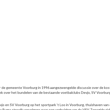
or de gemeente Voorburg in 1996 aangezwengelde discussie over de ko
ek over het bundelen van de bestaande voetbalclubs Devjo, SV Voorbur
vjo en SV Voorburg op het sportpark ’t Loo in Voorburg, thuishaven van
 Buma streeft vervolgens naar een verhuizing van de VSV Tonegido ric