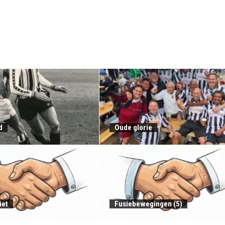
d
Oude glorie
iet
Fusiebewegingen (5)