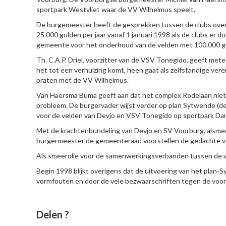
sportpark Westvliet waar de VV Wilhelmus speelt.
De burgemeester heeft de gesprekken tussen de clubs over
25.000 gulden per jaar vanaf 1 januari 1998 als de clubs er 
gemeente voor het onderhoud van de velden met 100.000 gul
Th. C.A.P. Driel, voorzitter van de VSV Tonegido, geeft metee
het tot een verhuizing komt, heen gaat als zelfstandige ver
praten met de VV Wilhelmus.
Van Haersma Buma geeft aan dat het complex Rodelaan niet
probleem. De burgervader wijst verder op plan Sytwende (d
voor de velden van Devjo en VSV Tonegido op sportpark Da
Met de krachtenbundeling van Devjo en SV Voorburg, alsm
burgermeester de gemeenteraad voorstellen de gedachte ve
Als smeerolie voor de samenwerkingsverbanden tussen de vo
Begin 1998 blijkt overigens dat de uitvoering van het plan-
vormfouten en door de vele bezwaarschriften tegen de voo
Delen ?