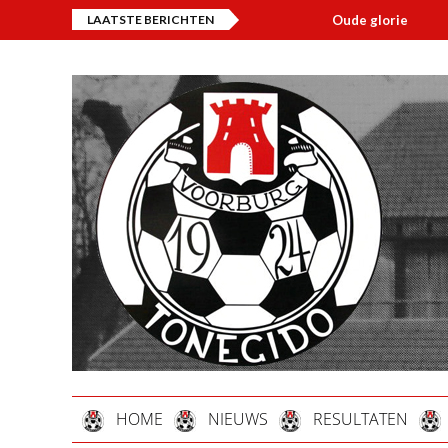
LAATSTE BERICHTEN
Oude glorie
O
HOME
NIEUWS
RESULTATEN