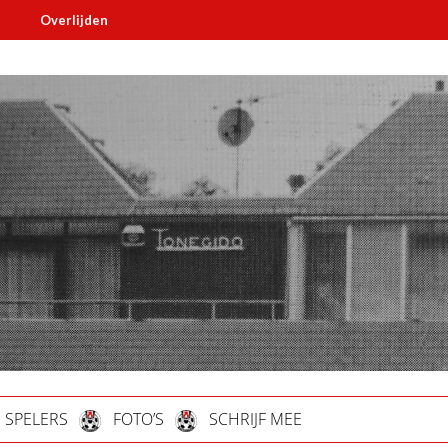
verlijden
Must read
SPELERS
FOTO’S
SCHRIJF MEE