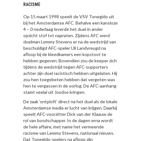
RACISME
Op 15 maart 1998 speelt de VSV Tonegido uit
bij het Amsterdamse AFC. Behalve een kansloze
4 – 0 nederlaag leverde het duel in ander
opzicht stof tot napraten. Zijdens AFC werd
doelman Lemmy Stevens er na de wedstrijd van
beschuldigd AFC-speler Uli Landvreugd na
afloop bij de kleedkamers een kopstoot te
hebben gegeven. Bovendien zou de keeper zich
tijdens de wedstrijd tegen AFC-supporters
achter zijn doel racistisch hebben uitgelaten. Hij
zou hen toegebeten hebben dat vergeten was
hen te vergassen in de oorlog. De AFC-aanhang
stamt veelal uit Joodse kringen.
De zaak ‘ontploft’ direct na het duel als de lokale
Amsterdamse media er lucht van krijgen. Daarbij
speelt AFC-voorzitter Dick van der Klaauw de
rol van boodschapper. In de dagen erna wordt
de hele affaire, met name het vermeende
racisme van Lemmy Stevens, nationaal nieuws.
Dat Tonegido-spelers na afloop zijn