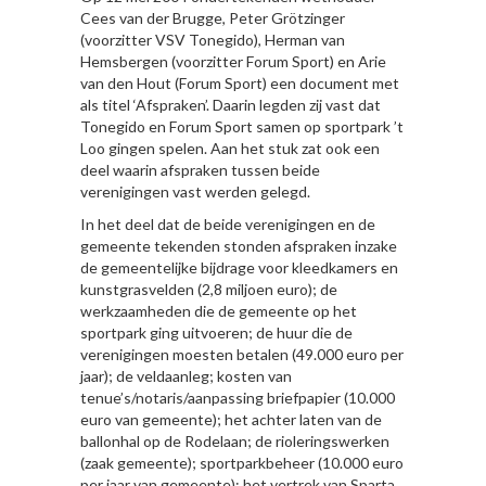
Cees van der Brugge, Peter Grötzinger
(voorzitter VSV Tonegido), Herman van
Hemsbergen (voorzitter Forum Sport) en Arie
van den Hout (Forum Sport) een document met
als titel ‘Afspraken’. Daarin legden zij vast dat
Tonegido en Forum Sport samen op sportpark ’t
Loo gingen spelen. Aan het stuk zat ook een
deel waarin afspraken tussen beide
verenigingen vast werden gelegd.
In het deel dat de beide verenigingen en de
gemeente tekenden stonden afspraken inzake
de gemeentelijke bijdrage voor kleedkamers en
kunstgrasvelden (2,8 miljoen euro); de
werkzaamheden die de gemeente op het
sportpark ging uitvoeren; de huur die de
verenigingen moesten betalen (49.000 euro per
jaar); de veldaanleg; kosten van
tenue’s/notaris/aanpassing briefpapier (10.000
euro van gemeente); het achter laten van de
ballonhal op de Rodelaan; de rioleringswerken
(zaak gemeente); sportparkbeheer (10.000 euro
per jaar van gemeente); het vertrek van Sparta