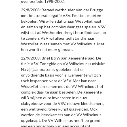
over periode 1998-2002.
29/8/2003: Beraad wethouder Van der Brugge
met bestuursdelegatie VSV. Emoties moeten
bekoelen. Wij willen dat u naar Westvliet gaat
en samen op het complex daar gaat spelen. VSV
wijst dat af. Wethouder dreigt huur Rodelaan op
te zeggen. VSV wil alleen zelfstandig naar
Westvliet, niets samen met VV Wilhelmus. Met
hen wordt niet meer gepraat.
22/9/2003: Brief B&W aan gemeenteraad. De
fusie VSV Tonegido en VV Wilhelmus is mislukt.
Na vijf jaar praten is gebleken dat er
onvoldoende basis voor is. Gemeente wil zich
toch inspannen voor de VSV. Met kan naar
Westvliet om samen met de VV Wilhelmus het
complex daar te gaan bespelen. De gemeente
wil 3 miljoen euro investeren in nieuw
clubgebouw voor de VSV, nieuwe kleedkamers,
een wetraveld, twee kunstgrasvelden. Ook
worden de kleedkamers van de VV Wilhelmus
opgeknapt. De VV Wilhelmus heeft op grond
van een onderzoek van een accountant