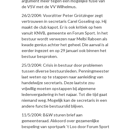
argument meer tegen een mogelijke fusie van
de VSV met de VV Wilhelmus.
26/2/2004: Voorzitter Peter Grötzinger zegt
vertrouwen in secretaris Carel Goseling op. Hij
maakt de club kapot. Er is ook kritiek op hem
vanuit KNVB, gemeente en Forum Sport. In het
bestuur wordt verwezen naar Melbi Raboen als
kwade genius achter het geheel. Die aanval is al
eerder ingezet en op 29 januari ook binnen het
bestuur besproken.
25/3/2004: Crisis in bestuur door problemen
tussen diverse bestuursleden. Penningmeester
laat weten op te stappen naar aanleiding van
handelwijze secretaris. Deze laatste zou
vrijwillig moeten opstappen bij algemene
ledenvergadering in het najaar. Tot die tijd gaat
niemand weg. Mogelijk kan de secretaris in een
andere functie bestuurslid blijven.
11/5/2004: B&W sturen brief aan
gemeenteraad. Akkoord over gezamenlijke
bespeling van sportpark ’t Loo door Forum Sport