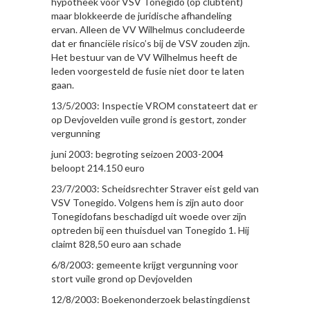
hypotheek voor VSV Tonegido (op clubtent)
maar blokkeerde de juridische afhandeling
ervan. Alleen de VV Wilhelmus concludeerde
dat er financiële risico’s bij de VSV zouden zijn.
Het bestuur van de VV Wilhelmus heeft de
leden voorgesteld de fusie niet door te laten
gaan.
13/5/2003: Inspectie VROM constateert dat er
op Devjovelden vuile grond is gestort, zonder
vergunning
juni 2003: begroting seizoen 2003-2004
beloopt 214.150 euro
23/7/2003: Scheidsrechter Straver eist geld van
VSV Tonegido. Volgens hem is zijn auto door
Tonegidofans beschadigd uit woede over zijn
optreden bij een thuisduel van Tonegido 1. Hij
claimt 828,50 euro aan schade
6/8/2003: gemeente krijgt vergunning voor
stort vuile grond op Devjovelden
12/8/2003: Boekenonderzoek belastingdienst