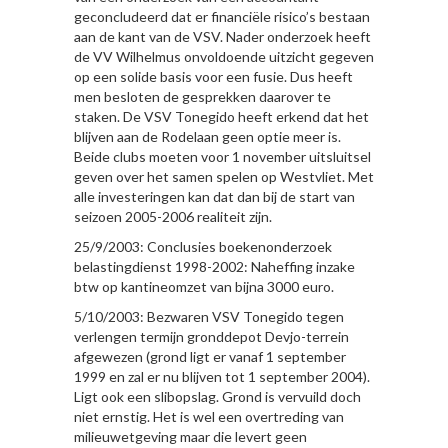
geconcludeerd dat er financiële risico’s bestaan
aan de kant van de VSV. Nader onderzoek heeft
de VV Wilhelmus onvoldoende uitzicht gegeven
op een solide basis voor een fusie. Dus heeft
men besloten de gesprekken daarover te
staken. De VSV Tonegido heeft erkend dat het
blijven aan de Rodelaan geen optie meer is.
Beide clubs moeten voor 1 november uitsluitsel
geven over het samen spelen op Westvliet. Met
alle investeringen kan dat dan bij de start van
seizoen 2005-2006 realiteit zijn.
25/9/2003: Conclusies boekenonderzoek
belastingdienst 1998-2002: Naheffing inzake
btw op kantineomzet van bijna 3000 euro.
5/10/2003: Bezwaren VSV Tonegido tegen
verlengen termijn gronddepot Devjo-terrein
afgewezen (grond ligt er vanaf 1 september
1999 en zal er nu blijven tot 1 september 2004).
Ligt ook een slibopslag. Grond is vervuild doch
niet ernstig. Het is wel een overtreding van
milieuwetgeving maar die levert geen