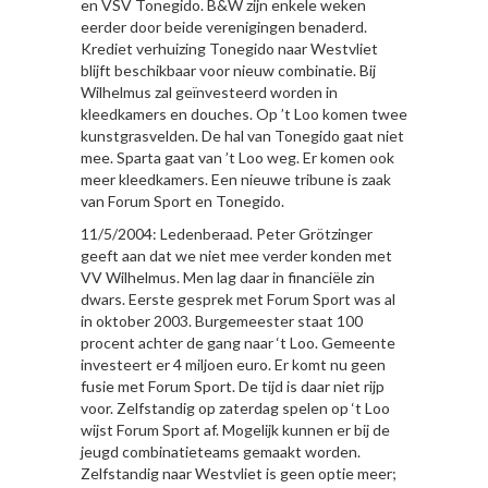
en VSV Tonegido. B&W zijn enkele weken
eerder door beide verenigingen benaderd.
Krediet verhuizing Tonegido naar Westvliet
blijft beschikbaar voor nieuw combinatie. Bij
Wilhelmus zal geïnvesteerd worden in
kleedkamers en douches. Op ’t Loo komen twee
kunstgrasvelden. De hal van Tonegido gaat niet
mee. Sparta gaat van ’t Loo weg. Er komen ook
meer kleedkamers. Een nieuwe tribune is zaak
van Forum Sport en Tonegido.
11/5/2004: Ledenberaad. Peter Grötzinger
geeft aan dat we niet mee verder konden met
VV Wilhelmus. Men lag daar in financiële zin
dwars. Eerste gesprek met Forum Sport was al
in oktober 2003. Burgemeester staat 100
procent achter de gang naar ‘t Loo. Gemeente
investeert er 4 miljoen euro. Er komt nu geen
fusie met Forum Sport. De tijd is daar niet rijp
voor. Zelfstandig op zaterdag spelen op ‘t Loo
wijst Forum Sport af. Mogelijk kunnen er bij de
jeugd combinatieteams gemaakt worden.
Zelfstandig naar Westvliet is geen optie meer;