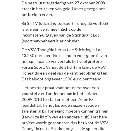
De bestuursvergadering van 27 oktober 2008
staat in het teken van geld. Liever gezegd het
ontbreken ervan,
Bij STTV (stichting topsport Tonegido voetbal)
is er geen cent meer. Zicht op de
inkomsten/uitgaven van de Stichting ’t Loo
(sportparkbeheer) is er ook niet.
De VSV Tonegido betaalt de Stichting ’t Loo
13.250 euro per drie maanden voor gebruik van
het sportpark. Evenveel als het veel grotere
Forum Sport. Vanuit de Stichting krijgt de VSV
Tonegido een deel van de kantineopbrengsten.
Dat beloopt ongeveer 1500 euro per maand.
Het bestuur praat voor het eerst over een
voorstel van Ton Jenner om in het seizoen
2009-2010 te starten met een A- en B-
jeugdelftal. In het lopende seizoen zouden
talenten al bij Tonegido moeten kunnen trainen
(terwijl ze lid zijn van een andere club). Het hele
project wordt gesponsord dus het kost de VSV
Tonegido niets. Sterker nog, als de spelers lid