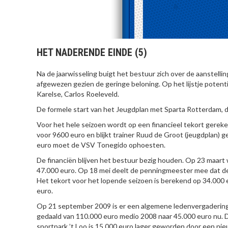
HET NADERENDE EINDE (5)
Na de jaarwisseling buigt het bestuur zich over de aanstell
afgewezen gezien de geringe beloning. Op het lijstje potenti
Karelse, Carlos Roeleveld.
De formele start van het Jeugdplan met Sparta Rotterdam, 
Voor het hele seizoen wordt op een financieel tekort gerek
voor 9600 euro en blijkt trainer Ruud de Groot (jeugdplan) 
euro moet de VSV Tonegido ophoesten.
De financiën blijven het bestuur bezig houden. Op 23 maart 
47.000 euro. Op 18 mei deelt de penningmeester mee dat de 
Het tekort voor het lopende seizoen is berekend op 34.000
euro.
Op 21 september 2009 is er een algemene ledenvergadering.
gedaald van 110.000 euro medio 2008 naar 45.000 euro nu. D
sportpark ’t Loo is 15.000 euro lager geworden door een ni