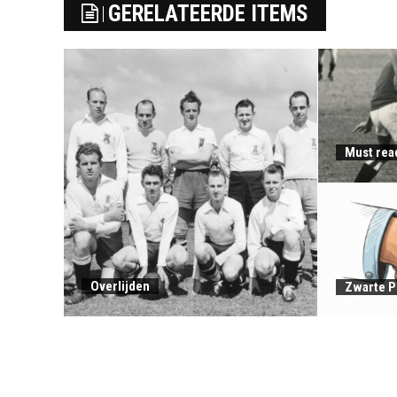
GERELATEERDE ITEMS
Must rea
Overlijden
Zwarte P