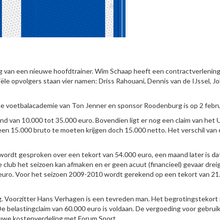
ing van een nieuwe hoofdtrainer. Wim Schaap heeft een contractverlenin
ële opvolgers staan vier namen: Driss Rahouani, Dennis van de IJssel, J
de voetbalacademie van Ton Jenner en sponsor Roodenburg is op 2 febru
end van 10.000 tot 35.000 euro. Bovendien ligt er nog een claim van he
geen 15.000 bruto te moeten krijgen doch 15.000 netto. Het verschil van
wordt gesproken over een tekort van 54.000 euro, een maand later is da
club het seizoen kan afmaken en er geen acuut (financieel) gevaar dreig
 euro. Voor het seizoen 2009-2010 wordt gerekend op een tekort van 21
 Voorzitter Hans Verhagen is een tevreden man. Het begrotingstekort 
e belastingclaim van 60.000 euro is voldaan. De vergoeding voor gebrui
euwe kostenverdeling met Forum Sport.