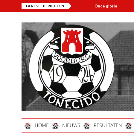
LAATSTE BERICHTEN
Oude glorie
Over
HOME
NIEUWS
RESULTATEN