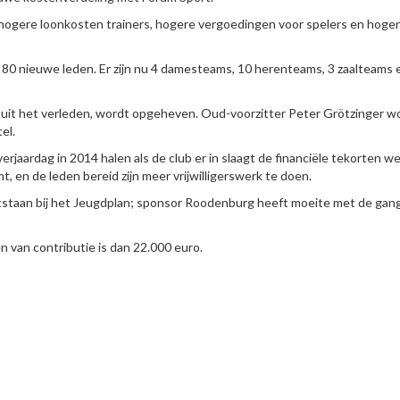
hogere loonkosten trainers, hogere vergoedingen voor spelers en hoge
n 80 nieuwe leden. Er zijn nu 4 damesteams, 10 herenteams, 3 zaalteams 
en uit het verleden, wordt opgeheven. Oud-voorzitter Peter Grötzinger w
el.
jaardag in 2014 halen als de club er in slaagt de financiële tekorten w
t, en de leden bereid zijn meer vrijwilligerswerk te doen.
ontstaan bij het Jeugdplan; sponsor Roodenburg heeft moeite met de gan
n van contributie is dan 22.000 euro.