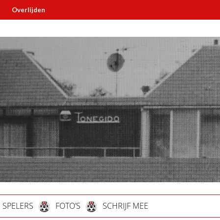
lijden
Must read
SPELERS
FOTO’S
SCHRIJF MEE