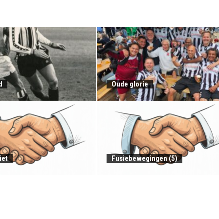
d
Oude glorie
iet
Fusiebewegingen (5)