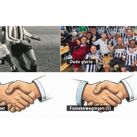
d
Oude glorie
iet
Fusiebewegingen (5)