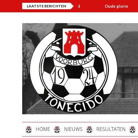
LAATSTE BERICHTEN
Oude glorie
Overli
HOME
NIEUWS
RESULTATEN