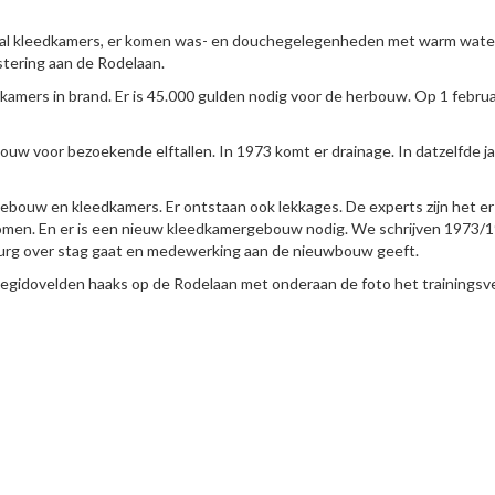
antal kleedkamers, er komen was- en douchegelegenheden met warm wate
stering aan de Rodelaan.
mers in brand. Er is 45.000 gulden nodig voor de herbouw. Op 1 februa
w voor bezoekende elftallen. In 1973 komt er drainage. In datzelfde ja
ebouw en kleedkamers. Er ontstaan ook lekkages. De experts zijn het er
men. En er is een nieuw kleedkamergebouw nodig. We schrijven 1973/1
burg over stag gaat en medewerking aan de nieuwbouw geeft.
egidovelden haaks op de Rodelaan met onderaan de foto het trainingsve