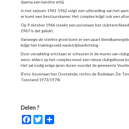
daarna een kantine erbij.
In het seizoen 1961-1962 volgt een uitbreiding van het a
er komt een bestuurskamer. Het complex krijgt ook een afra
Op 9 oktober 1966 steekt een pyromaan het clubtent/kleedka
1967 is dat gelukt.
Vanwege de sterkte groei komt er een apart kleedkamergebou
krijgt het trainingsveld wedstrijdverlichting.
Door verzakking ontstaan er scheuren in de muren van clubg
eens: elders op het complex moet een nieuw clubgebouw ko
Het zal nodig enige jaren duren voordat de gemeente Voor
(Foto: bovenaan het Oosteinde, rechts de Rodelaan. De Ton
Toestand 1973/1974)
Delen ?
Facebook
Twitter
Delen