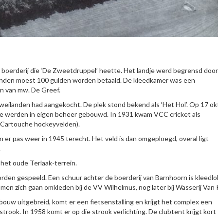
n boerderij die ‘De Zweetdruppel’ heette. Het landje werd begrensd door
aanden moest 100 gulden worden betaald. De kleedkamer was een
n van mw. De Greef.
weilanden had aangekocht. De plek stond bekend als ‘Het Hol’. Op 17 o
ne werden in eigen beheer gebouwd. In 1931 kwam VCC cricket als
g Cartouche hockeyvelden).
 er pas weer in 1945 terecht. Het veld is dan omgeploegd, overal ligt
.
 het oude Terlaak-terrein.
den gespeeld. Een schuur achter de boerderij van Barnhoorn is kleedlok
men zich gaan omkleden bij de VV Wilhelmus, nog later bij Wasserij Van 
bouw uitgebreid, komt er een fietsenstalling en krijgt het complex een
strook. In 1958 komt er op die strook verlichting. De clubtent krijgt kort