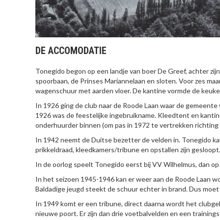
DE ACCOMODATIE
Tonegido begon op een landje van boer De Greef, achter zij
spoorbaan, de Prinses Mariannelaan en sloten. Voor zes m
wagenschuur met aarden vloer. De kantine vormde de keuke
In 1926 ging de club naar de Roode Laan waar de gemeente 
1926 was de feestelijke ingebruikname. Kleedtent en kanti
onderhuurder binnen (om pas in 1972 te vertrekken richtin
In 1942 neemt de Duitse bezetter de velden in. Tonegido kan
prikkeldraad, kleedkamers/tribune en opstallen zijn gesloopt
In de oorlog speelt Tonegido eerst bij VV Wilhelmus, dan op
In het seizoen 1945-1946 kan er weer aan de Roode Laan wor
Baldadige jeugd steekt de schuur echter in brand. Dus moet 
In 1949 komt er een tribune, direct daarna wordt het clubge
nieuwe poort. Er zijn dan drie voetbalvelden en een trainings