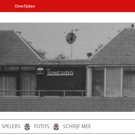
jden
Must read
SPELERS
FOTO’S
SCHRIJF MEE