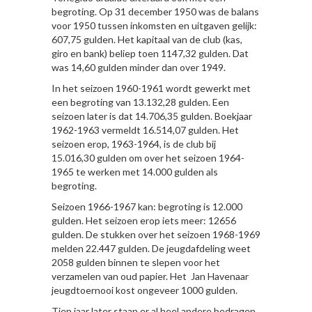
begroting. Op 31 december 1950 was de balans
voor 1950 tussen inkomsten en uitgaven gelijk:
607,75 gulden. Het kapitaal van de club (kas,
giro en bank) beliep toen 1147,32 gulden. Dat
was 14,60 gulden minder dan over 1949.
In het seizoen 1960-1961 wordt gewerkt met
een begroting van 13.132,28 gulden. Een
seizoen later is dat 14.706,35 gulden. Boekjaar
1962-1963 vermeldt 16.514,07 gulden. Het
seizoen erop, 1963-1964, is de club bij
15.016,30 gulden om over het seizoen 1964-
1965 te werken met 14.000 gulden als
begroting.
Seizoen 1966-1967 kan: begroting is 12.000
gulden. Het seizoen erop iets meer: 12656
gulden. De stukken over het seizoen 1968-1969
melden 22.447 gulden. De jeugdafdeling weet
2058 gulden binnen te slepen voor het
verzamelen van oud papier. Het Jan Havenaar
jeugdtoernooi kost ongeveer 1000 gulden.
Tien jaar later staan er al heel andere bedragen.